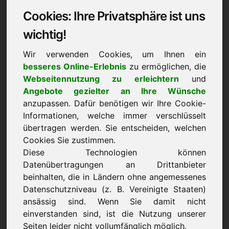
Cookies: Ihre Privatsphäre ist uns
Datenschutzerklärung:
wichtig!
1) Verantwortlicher
Wir verwenden Cookies, um Ihnen ein
besseres Online-Erlebnis
zu ermöglichen, die
Verantwortlicher für die Erhebung, Verarbeitung
Webseitennutzung zu erleichtern
und
und Nutzung Ihrer personenbezogenen Daten im
Angebote gezielter an Ihre Wünsche
Sinne von Art. 4 Nr. 7 DSGVO ist
anzupassen. Dafür benötigen wir Ihre Cookie-
Frank Heilmann, Eichenring 3, 94060 Pocking,
Informationen, welche immer verschlüsselt
Deutschland
übertragen werden. Sie entscheiden, welchen
Sofern Sie der Erhebung, Verarbeitung oder
Cookies Sie zustimmen.
Nutzung Ihrer Daten durch uns nach Maßgabe
Diese Technologien können
dieser Datenschutzbestimmungen insgesamt oder
Datenübertragungen an Drittanbieter
für einzelne Maßnahmen widersprechen wollen,
beinhalten, die in Ländern ohne angemessenes
Datenschutzniveau (z. B. Vereinigte Staaten)
können Sie Ihren Widerspruch an den
ansässig sind. Wenn Sie damit nicht
Verantwortlichen richten. Sie können diese
einverstanden sind, ist die Nutzung unserer
Datenschutzerklärung jederzeit speichern und
Seiten leider nicht vollumfänglich möglich.
ausdrucken.