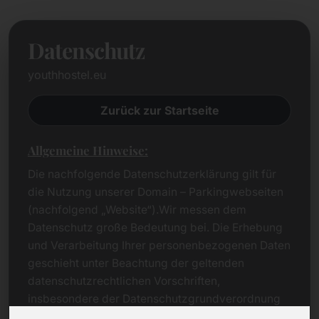
Datenschutz
youthhostel.eu
Zurück zur Startseite
Allgemeine Hinweise:
Die nachfolgende Datenschutzerklärung gilt für
die Nutzung unserer Domain – Parkingwebseiten
(nachfolgend „Website“).Wir messen dem
Datenschutz große Bedeutung bei. Die Erhebung
und Verarbeitung Ihrer personenbezogenen Daten
geschieht unter Beachtung der geltenden
datenschutzrechtlichen Vorschriften,
insbesondere der Datenschutzgrundverordnung
(DSGVO).